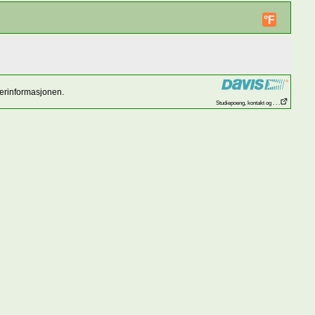
°F
værinformasjonen.
Studiepoeng, kontakt og . . .