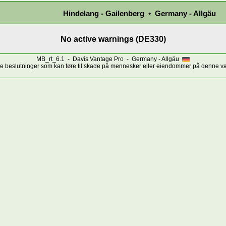
Hindelang - Gailenberg • Germany - Allgäu
No active warnings (DE330)
MB_rt_6.1 - Davis Vantage Pro - Germany - Allgäu
ige beslutninger som kan føre til skade på mennesker eller eiendommer på denne 