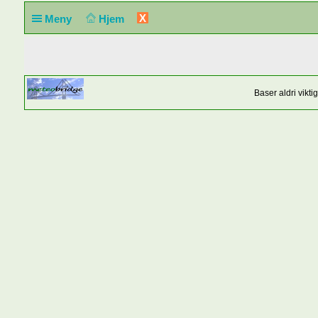
X
Meny
Hjem
Baser aldri vikt