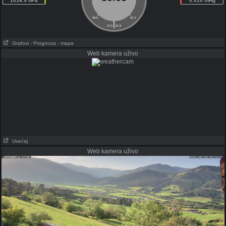
1016.9 hPa
0.010 inHg
28.0
31.0
|
27.5
31.5
Grafovi
- Prognoza
- mapa
Web kamera uživo
Uvećaj
Web kamera uživo