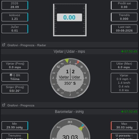
2026
Prošli sat
28.09
0.00
kolovoz
Trend/s
0.00
1.21
0.000
Jučer
Last rain
0.01
09-08-2026
Grafovi
- Prognoza
- Radar
Vjetar | Udar - mps
07:52:45
J
Vjetar (Prosj)
Udar (Max)
SSZ
SSI
0.0 mps
SZ
SI
6.0 mps
1
2
ZSZ
ISI
0 Bft
Vjetar
Vjetar
Udar
Z
E
Tišina
0.9 mph =
1.4 km/h
350°
S
ZJZ
IJI
0.4 m/s
Smjer (Prosj)
JZ
JI
0.8 kts
SSI 26°
JJZ
JJI
J
Grafovi
- Prognoza
Barometar - inHg
07:52:45
29.5
Min
Max
29.99 inHg
30.03 inHg
29.0
30.0
Trenutno
U porastu ↑
30.03
28.5
30.5