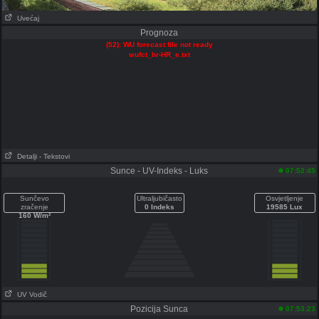
Uvećaj
Prognoza
(52): WU forecast file not ready
wufct_hr-HR_e.txt
Detalji
- Tekstovi
Sunce - UV-Indeks - Luks
07:52:45
Sunčevo
Ultraljubičasto
Osvjetljenje
zračenje
0 Indeks
19585 Lux
160 W/m²
UV Vodič
Pozicija Sunca
07:53:23