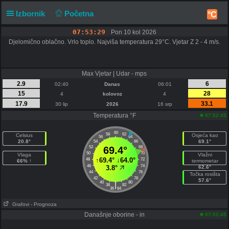
Izbornik
Početna
°C
07:53:30
Pon 10 kol 2026
Djelomično oblačno. Vrlo toplo. Najviša temperatura 29°C. Vjetar Z 2 - 4 m/s.
Max Vjetar | Udar - mps
2.9
6
02:40
Danas
06:01
15
28
4
kolovoz
4
17.9
33.1
30 lip
2026
16 srp
Temperatura °F
07:52:45
60
58
62
Celsius
Osjeća kao
56
64
20.8°
69.1°
54
66
52
69.4°
68
50
70
Vlaga
Vlažni
↑
69.4°
↓
64.0°
48
72
66% ↑
termometar
46
74
3.8°
62.6°
44
76
Točka rosišta
42
78
57.6°
40
80
|
38
82
36
84
Grafovi
- Prognoza
Današnje oborine - in
07:52:45