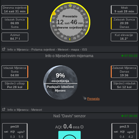
11
13
Dnevna svjetlost
Mrak
10
14
14 sati 31 min
09
15
9 sati 28 min
08
16
Preostalo
07
17
Izlazak Sunca
Zalazak Sunca
12
46
06
18
06:09
sati
min
20:39
05
19
Sutra
Danas
dnevne svjetlosti
04
20
03
21
Azimut
Kut elevacije
02
22
84.7° I
01
23
16.2°
Info o Mjesecu
- Polarna svjetlost
- Meteori
- mapa
- ISS
Info o Mjesečevim mijenama
07:53:23
Izlazak Mjeseca
Zalazak Mjeseca
Sutra
Danas
9%
04:00
19:36
osvjetljenja
Sljedeći uštap
Sljedeći mlađak
Padajući izbočeni
Pet 28 kol
Sri 12 kol
Mjesec
Perseids
Info o Mjesecu
- Meteori
Naš "Davis" senzor
07:30:00
0.4
pm10
pm2.5
AQI:
eea
sati
AQI
sati
AQI
3
3
ug/m
ug/m
0.3
5.9
0.4
4.2