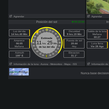
Agrandar
Agrandar
Posición del sol
In
09:18:50
11
13
Luz del dia
Oscuridad
Salida de la luna
10
14
14 hrs.40 Min
09
15
9 hrs.19 Min
Mañana
08
16
00:27
Estimada
07
17
Amanece
Puesta de sol
11
25
06
18
06:05
hrs.
Min
20:44
Luna llena
05
19
Mañana
Hoy
Vie 28 Ago
de luz del día
04
20
03
21
Azimuth
Elevacion
02
22
100° E
01
23
31.1°
Información de la luna
- Aurora
- Meteoritos
- Mapa
- ISS
Información de 
Nunca base decisione