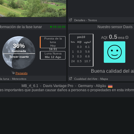
Detalles
- Textos
formación de la fase lunar
Nuestro sensor Davis
09:18:50
0.5
pm10
AQI:
eea
Puesta de la
luna
hrs.
AQI
3
ug/m
36%
Hoy
0.3
6.1
16:31
Iluminada
1
0.3
5.6
Luna Nueva
3
0.3
6.6
Tercer cuarto
Mie 12 Ago
24
0.5
10.7
Buena calidad del a
Perseids
la luna
- Meteoritos
Cualidad del Aire
- Mapa
MB_rt_6.1 - Davis Vantage Pro - Germany - Allgäu
s importantes que puedan causar daños a personas o propiedades en esta infor