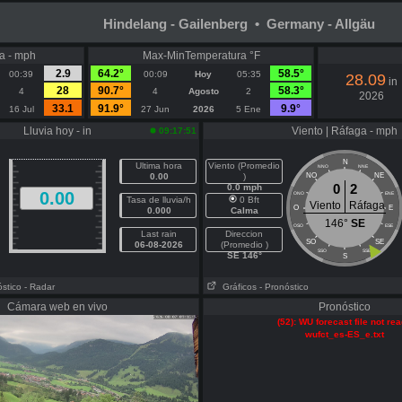
Hindelang - Gailenberg • Germany - Allgäu
a - mph
Max-MinTemperatura °F
2.9
64.2°
58.5°
00:39
00:09
Hoy
05:35
28.09
in
28
90.7°
58.3°
4
4
Agosto
2
2026
33.1
91.9°
9.9°
16 Jul
27 Jun
2026
5 Ene
Lluvia hoy - in
Viento | Ráfaga - mph
09:17:51
N
Ultima hora
Viento (Promedio
NNO
NNE
0.00
)
NO
NE
0
2
0.0 mph
0.00
ONO
ENE
Tasa de lluvia/h
0 Bft
Viento
Ráfaga
O
E
0.000
Calma
146°
SE
OSO
ESE
Last rain
Direccion
SO
SE
06-08-2026
(Promedio )
SSO
SSE
SE 146°
S
óstico
- Radar
Gráficos
- Pronóstico
Cámara web en vivo
Pronóstico
(52): WU forecast file not re
wufct_es-ES_e.txt