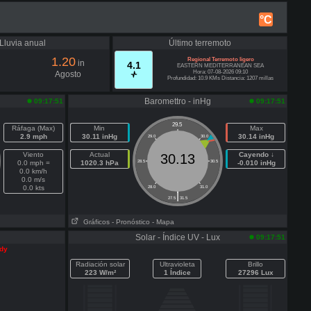
°C
Lluvia anual
Último terremoto
1.20
Regional Terremoto ligero
in
4.1
EASTERN MEDITERRANEAN SEA
Hora: 07-08-2026 09:10
Agosto
Profundidad: 10.9 KMs Distancia: 1207 millas
Baromettro - inHg
09:17:51
09:17:51
29.5
Ráfaga (Max)
Min
Max
2.9 mph
30.11 inHg
30.14 inHg
29.0
30.0
Viento
Actual
Cayendo ↓
30.13
0.0 mph =
1020.3 hPa
28.5
30.5
-0.010 inHg
0.0 km/h
0.0 m/s
0.0 kts
28.0
31.0
|
27.5
31.5
Gráficos
- Pronóstico
- Mapa
Solar - Índice UV - Lux
09:17:51
ady
Radiación solar
Ultravioleta
Brillo
223 W/m²
1 Índice
27296 Lux