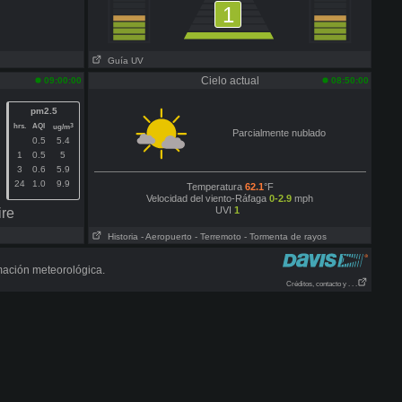
1
Guía UV
Cielo actual
09:00:00
08:50:00
pm2.5
hrs.
AQI
3
ug/m
Parcialmente nublado
0.5
5.4
1
0.5
5
3
0.6
5.9
24
1.0
9.9
Temperatura
62.1
°F
Velocidad del viento-Ráfaga
0-2.9
mph
UVI
1
ire
Historia
- Aeropuerto
- Terremoto
- Tormenta de rayos
mación meteorológica.
Créditos, contacto y . . .