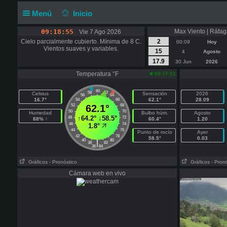
Menú
Inicio
09:18:55
Max Viento | Ráfag
Vie 7 Ago 2026
Cielo parcialmente cubierto. Mínima de 8 C.
2
00:09
Hoy
Vientos suaves y variables.
15
4
Agosto
17.9
30 Jun
2026
Temperatura °F
09:17:51
60
58
62
Celsius
Sensación
2026
56
64
16.7°
62.1°
28.09
54
66
52
62.1°
68
50
70
Humedad
Bulbo húm.
Agosto
↑
64.2°
↓
58.5°
48
72
88% ↑
60.4°
1.20
46
74
1.8°
44
76
Punto de rocío
Ayer
42
78
58.5°
0.03
40
80
|
38
82
36
84
Gráficos
- Pronóstico
Gráficos
- Pron
Cámara web en vivo