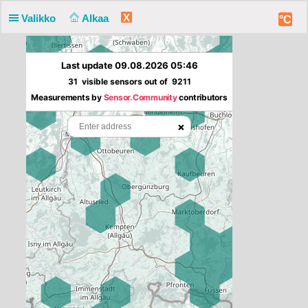
X
Valikko
Alkaa
°C