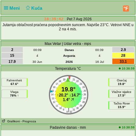
Meni
Kuća
°F
10:39:43
Pet 7 Avg 2026
Jutarnja oblačnost praćena popodnevnim suncem. Najviše 23°C. Vetrovi NNE u
2 na 4 m/s.
Max Vetar | Udar vetra - mps
2
2.9
00:09
Danas
00:39
15
28
4
Avgusta
4
17.9
33.1
30 Jun
2026
16 Jul
Temperatura °C
10:38:59
20
19
21
Fahrenheit
Osećaj
18
22
67.6°
19.8°
17
23
16
19.8°
24
15
25
Vlaga
Vlažne sijalice
↑
20.2°
↓
14.7°
14
26
78% ↑
17.5°
13
27
1.4°
12
28
Tačka Rose
11
29
15.9°
10
30
|
9
31
8
32
Grafikoni
- Prognoza
Padavine danas - mm
10:38:59