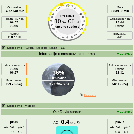
11
13
Obdanica
Mrak
10
14
14 Sati40 min
09
15
9 Sati19 min
08
16
Preostalo
07
17
Izlazak sunca
Zalazak sunca
10
05
06
18
06:05
Sati
min
20:44
05
19
Sutra
Danas
dnevne svetlosti
04
20
03
21
Azimut
Elevacija
02
22
118.4° IJI
01
23
44°
Mesec info
- Aurora
- Meteori
- Mapa
- ISS
Informacije o mesečevim menama
10:39:30
Izlazak meseca
Zalazak meseca
Sutra
Danas
36%
00:27
16:31
Luminansa
Pun mesec
Mlad mesec
Treća četvrtina
Pet 28 Avg
Sre 12 Avg
Perseids
Mesec info
- Meteori
Our Davis sensor
10:15:00
0.4
pm10
pm2.5
AQI:
eea
sati
AQI
sati
AQI
3
3
ug/m
ug/m
0.3
5.2
0.4
4.1