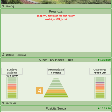
Uvećaj
Prognoza
(52): WU forecast file not ready
wufct_sr-RS_h.txt
Detalje
- Tekstove
Sunce - UV-Indeks - Luks
10:38:59
Sunčevo
Ultraljubičasto
Osvetljenje
zračenje
4 Indeks
78095 Lux
638 W/m²
4
UV Vodič
Pozicija Sunca
10:39:30