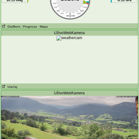
30.13 inHg
-0.10 hPa
979
1021
976
1024
973
1027
|
970
1030
964
1036
Grafikoni
- Prognoza
- Mapa
UživoWebKamera
Uvećaj
UživoWebKamera