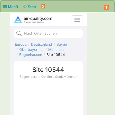
X
Menü
Start
°F