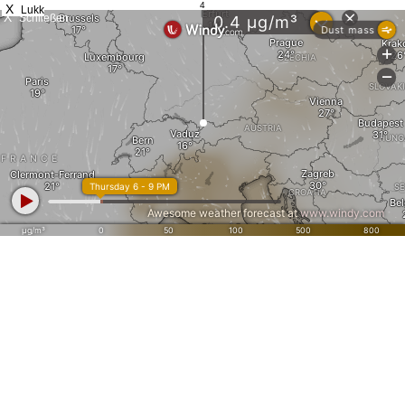
4
X
Lukk