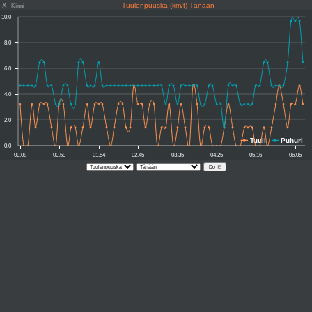
X
Tuulenpuuska (km/t) Tänään
Kiinni